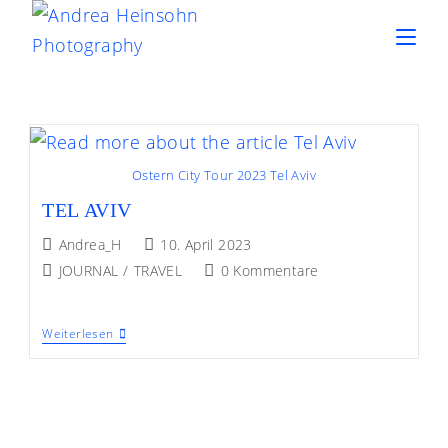
Zum
Inhalt
springen
Ostern City Tour 2023 Tel Aviv
TEL AVIV
Beitrags-
Beitrag
Andrea_H
10. April 2023
Autor:
veröffentlicht:
Beitrags-
Beitrags-
JOURNAL
/
TRAVEL
0 Kommentare
Kategorie:
Kommentare:
Tel
Weiterlesen
Aviv